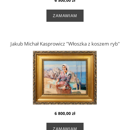
6 500,00 zł
ZAMAWIAM
Jakub Michał Kasprowicz "Włoszka z koszem ryb"
6 800,00 zł
ZAMAWIAM