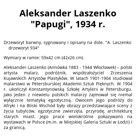
Aleksander Laszenko
"Papugi", 1934 r.
Drzeworyt barwny, sygnowany i opisany na dole. "A. Laszenko
drzeworyt 934"
Wymiary w ramie: 59x42 cm (42x26 cm)
Aleksander Laszenko (Annówka 1883 - 1944 Włocławek) – polski
artysta malarz, podróżnik, współzałożyciel Zrzeszenia
Kujawskich Artystów Plastyków. W latach 1901-1904 studiował
malarstwo w Petersburskiej Akademii Sztuk Pięknych. W 1904
r. ukończył Konstantynowską Szkołę Artylerii w Petersburgu.
Jako jeden z niewielu polskich malarzy zajmował się niemal
wyłącznie tematyką egzotyczną. Owocem jego podróży do
Afryki i na Bliski Wschód były obrazy przedstawiające sceny z
życia tubylców, egzotyczne zwierzęta, przyrodę, architekturę
starych miast. Jego prace wielokrotnie pokazywano na
wystawach w Polsce (m.in. w Miejskiej Galeria Sztuki w Łodzi) i
za granicą.