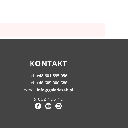
KONTAKT
tel.
+48 601 535 056
tel.
+48 605 306 588
e-mail
info@galeriazak.pl
Śledź nas na
przedaż, obrazy na sprzedaż warszawa, skup antyków kraków,
celain, antique bronze, antique glass, art gallery, antique gallery,