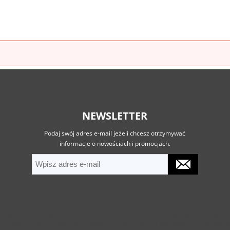
NEWSLETTER
Podaj swój adres e-mail jeżeli chcesz otrzymywać
informacje o nowościach i promocjach.
, antyki srebra, antyczne obrazy, skup antyków warszawa, antyczne obrazy na s
ntique silver, collectibles, vintage, antique silver, antique jewellery, antique por