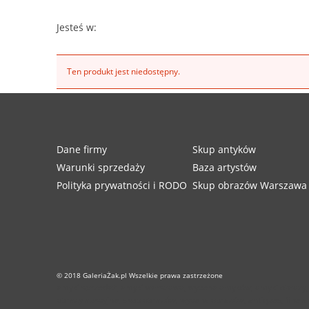
Jesteś w:
Ten produkt jest niedostępny.
Dane firmy
Skup antyków
Warunki sprzedaży
Baza artystów
Polityka prywatności i RODO
Skup obrazów Warszawa
© 2018 GaleriaŻak.pl Wszelkie prawa zastrzeżone
antyki sprzedaż, antyki warszawa, wycena antyków, antyki obrazy
obrazy aukcyjne, skup obrazów, wycena obrazów, antiques, fine art, a