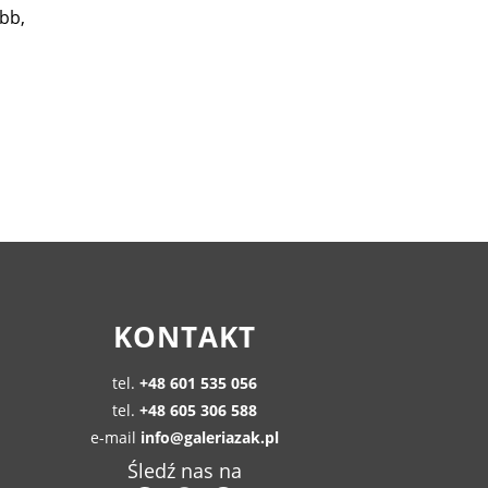
bb,
KONTAKT
tel.
+48 601 535 056
tel.
+48 605 306 588
e-mail
info@galeriazak.pl
Śledź nas na