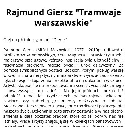
Rajmund Giersz "Tramwaje
warszawskie"
Olej na płótnie, sygn. pd. "Giersz".
Rajmund Giersz (Mińsk Mazowiecki 1937 - 2010) studiował u
profesorów Artymowskiego, Kota, Magnera. Uprawiał rysunek i
malarstwo sztalugowe, którego inspiracją była ulotność chwili,
fascynacja pięknem, radość bycia i urok dziewczyny. Za
pomocą symbolicznych postaci ludzkich, którymi posługiwał się
w swoim charakterystycznym malarstwie, wyrażał zauroczenia,
lęki, obsesje i skojarzenia, przekładał to na dokonania w sztuce.
Artysta skupiał się na przedstawianiu scen z życia codziennego
i towarzyszącej mu radości. Na jego płótnach można też
odnaleźć klimat lat trzydziestych, w nastrojowo pokazanej
kawiarni czy subtelną grę między mężczyzną a kobietą.
Malarstwo Giersza otwiera nowe, inne możliwości postrzegania
naszego życia. Dokonania tego artysty zostawiają w nas piętno,
zmieniają, dają początek prądom, które do tej pory w nas nie
istniały. Prace artysty znajdują się w kolekcjach państwowych i
prywatnych w kraju i za granicą. Rajmund Giersz uprawiał