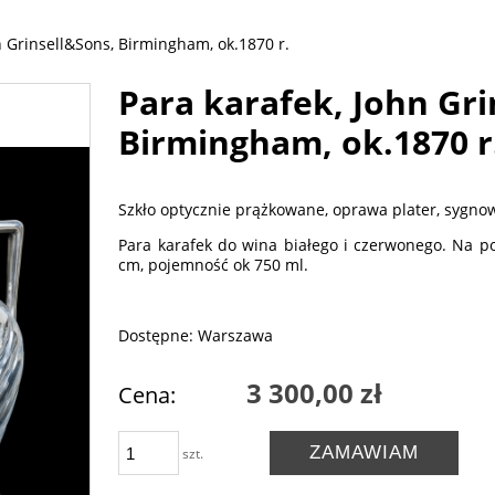
n Grinsell&Sons, Birmingham, ok.1870 r.
Para karafek, John Gri
Birmingham, ok.1870 r
Szkło optycznie prążkowane, oprawa plater, sygno
Para karafek do wina białego i czerwonego. Na p
cm, pojemność ok 750 ml.
Dostępne: Warszawa
3 300,00 zł
Cena:
ZAMAWIAM
szt.