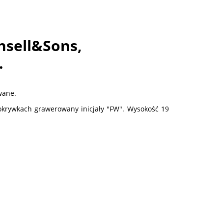
nsell&Sons,
.
wane.
okrywkach grawerowany inicjały "FW". Wysokość 19