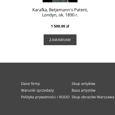
Karafka, Betjemann's Patent,
Londyn, ok. 1890 r.
1 500,00 zł
ZAMAWIAM
Dane firmy
Skup antyków
Warunki sprzedaży
Baza artystów
Polityka prywatności i RODO
Skup obrazów Warszawa