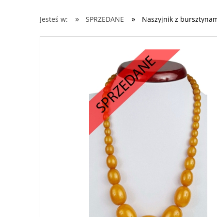
»
»
Jesteś w:
SPRZEDANE
Naszyjnik z bursztyna