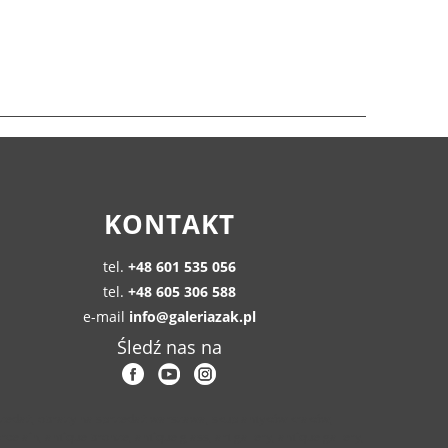
KONTAKT
tel.
+48 601 535 056
tel.
+48 605 306 588
e-mail
info@galeriazak.pl
Śledź nas na
przedaż, obrazy na sprzedaż warszawa, skup antyków kraków,
celain, antique bronze, antique glass, art gallery, antique gallery,