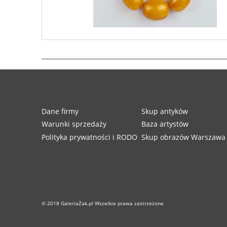
Dane firmy
Skup antyków
Warunki sprzedaży
Baza artystów
Polityka prywatności i RODO
Skup obrazów Warszawa
© 2018 GaleriaŻak.pl Wszelkie prawa zastrzeżone
antyki sprzedaż, antyki warszawa, wycena antyków, antyki obrazy
obrazy aukcyjne, skup obrazów, wycena obrazów, antiques, fine art, a