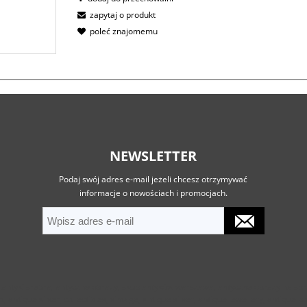
zapytaj o produkt
poleć znajomemu
NEWSLETTER
Podaj swój adres e-mail jeżeli chcesz otrzymywać
informacje o nowościach i promocjach.
, antyki srebra, antyczne obrazy, skup antyków warszawa, antyczne obrazy na s
ntique silver, collectibles, vintage, antique silver, antique jewellery, antique por