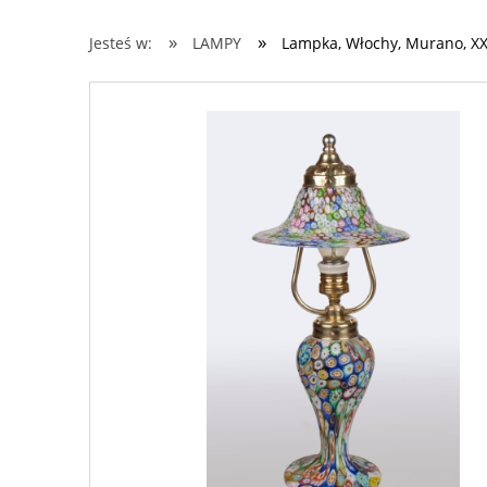
»
»
Jesteś w:
LAMPY
Lampka, Włochy, Murano, XX