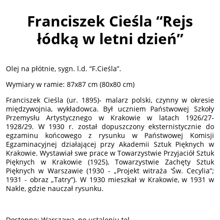
Franciszek Cieśla “Rejs
łódką w letni dzień”
Olej na płótnie, sygn. l.d. “F.Cieśla”.
Wymiary w ramie: 87x87 cm (80x80 cm)
Franciszek Cieśla (ur. 1895)- malarz polski, czynny w okresie
międzywojnia, wykładowca. Był uczniem Państwowej Szkoły
Przemysłu Artystycznego w Krakowie w latach 1926/27-
1928/29. W 1930 r. został dopuszczony eksternistycznie do
egzaminu końcowego z rysunku w Państwowej Komisji
Egzaminacyjnej działającej przy Akademii Sztuk Pięknych w
Krakowie. Wystawiał swe prace w Towarzystwie Przyjaciół Sztuk
Pięknych w Krakowie (1925), Towarzystwie Zachęty Sztuk
Pięknych w Warszawie (1930 - „Projekt witraża ‘Św. Cecylia”;
1931 - obraz „Tatry”). W 1930 mieszkał w Krakowie, w 1931 w
Nakle, gdzie nauczał rysunku.
Dostępne: Warszawa, po ustaleniu tel.