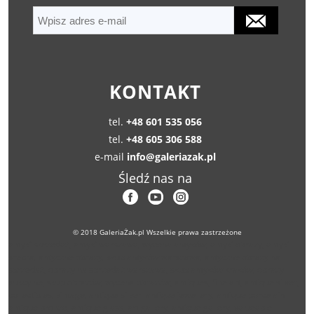
KONTAKT
tel.
+48 601 535 056
tel.
+48 605 306 588
e-mail
info@galeriazak.pl
Śledź nas na
© 2018 GaleriaŻak.pl Wszelkie prawa zastrzeżone
antyki sprzedaż, antyki warszawa, wycena antyków, antyki obrazy, antyki
srebra, antyczne obrazy, skup antyków warszawa, antyczne obrazy na
sprzedaż, obrazy na sprzedaż warszawa, skup antyków kraków, obrazy
aukcyjne, skup obrazów, wycena obrazów, antiques, fine art, antique silver,
collectibles, vintage, antique silver, antique jewellery, antique porcelain,
antique bronze, antique glass, art gallery, antique gallery, valueable