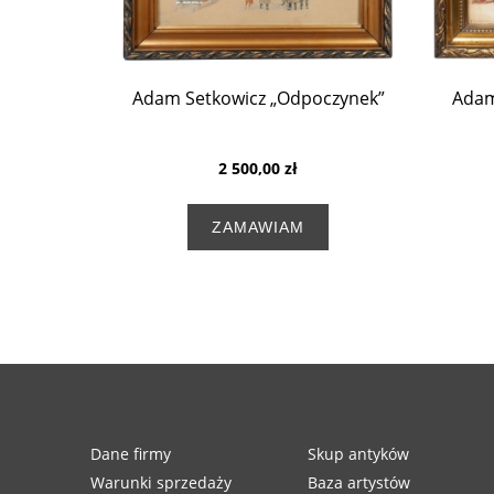
Adam Setkowicz „Odpoczynek”
Adam
2 500,00 zł
ZAMAWIAM
Dane firmy
Skup antyków
Warunki sprzedaży
Baza artystów