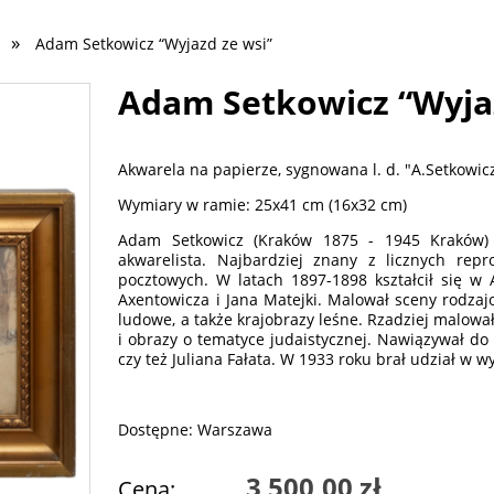
»
Adam Setkowicz “Wyjazd ze wsi”
Adam Setkowicz “Wyjaz
Akwarela na papierze, sygnowana l. d. "A.Setkowicz
Wymiary w ramie: 25x41 cm (16x32 cm)
Adam Setkowicz (Kraków 1875 - 1945 Kraków) -
akwarelista. Najbardziej znany z licznych rep
pocztowych. W latach 1897-1898 kształcił się w
Axentowicza i Jana Matejki. Malował sceny rodzajow
ludowe, a także krajobrazy leśne. Rzadziej malował
i obrazy o tematyce judaistycznej. Nawiązywał do
czy też Juliana Fałata. W 1933 roku brał udział w 
Dostępne: Warszawa
3 500,00 zł
Cena: