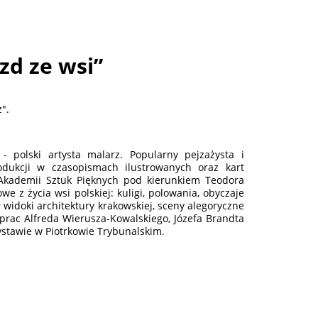
d ze wsi”
".
 polski artysta malarz. Popularny pejzażysta i
rodukcji w czasopismach ilustrowanych oraz kart
 Akademii Sztuk Pięknych pod kierunkiem Teodora
e z życia wsi polskiej: kuligi, polowania, obyczaje
 widoki architektury krakowskiej, sceny alegoryczne
 prac Alfreda Wierusza-Kowalskiego, Józefa Brandta
wystawie w Piotrkowie Trybunalskim.