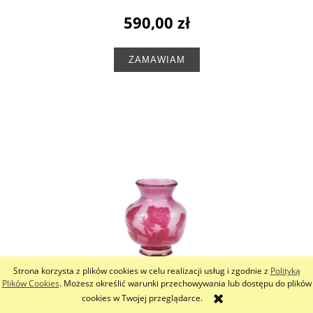
590,00 zł
ZAMAWIAM
Strona korzysta z plików cookies w celu realizacji usług i zgodnie z
Polityką
Plików Cookies
. Możesz określić warunki przechowywania lub dostępu do plików
cookies w Twojej przeglądarce.
Wazonik, Henri Muller, Croismare, Nancy, ok. 1900 r.